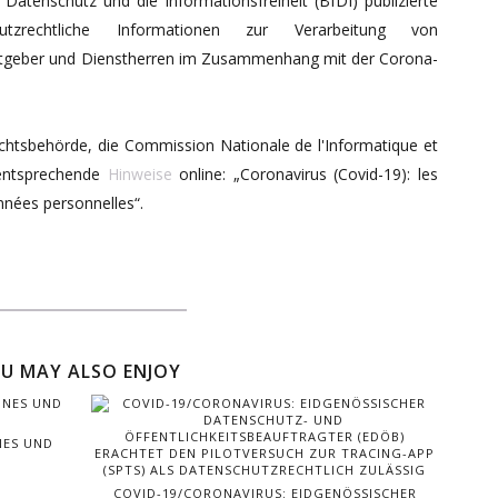
atenschutz und die Informationsfreiheit (BfDI) publizierte
tzrechtliche Informationen zur Verarbeitung von
tgeber und Dienstherren im Zusammenhang mit der Corona-
chtsbehörde, die Commission Nationale de l'Informatique et
s entsprechende
Hinweise
online: „Coronavirus (Covid-19): les
onnées personnelles“.
U MAY ALSO ENJOY
NES UND
COVID-19/CORONAVIRUS: EIDGENÖSSISCHER