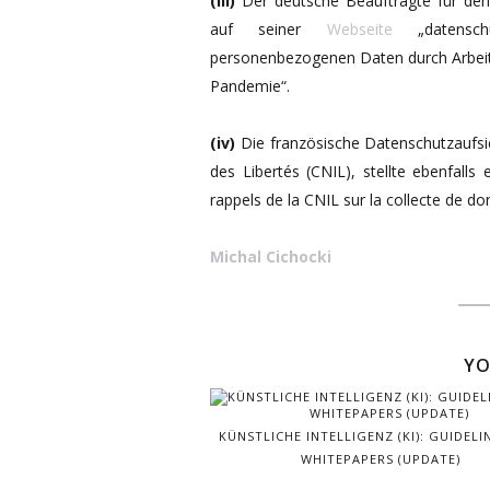
(iii)
Der deutsche Beauftragte für den D
auf seiner
Webseite
„datenschu
personenbezogenen Daten durch Arbei
Pandemie“.
(iv)
Die französische Datenschutzaufsi
des Libertés (CNIL), stellte ebenfall
rappels de la CNIL sur la collecte de d
Michal Cichocki
YO
KÜNSTLICHE INTELLIGENZ (KI): GUIDELI
WHITEPAPERS (UPDATE)