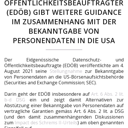
ÖFFENTLICHKEITSBEAUFTRAGTER
(EDÖB) GIBT WEITERE GUIDANCE
IM ZUSAMMENHANG MIT DER
BEKANNTGABE VON
PERSONENDATEN IN DIE USA
Der Eidgenössische Datenschutz- und
Öffentlichkeitsbeauftragte (EDÖB) veröffentlichte am 4.
August 2021 seine
Stellungnahme
zur Bekanntgabe
von Personendaten an die US-Börsenaufsichtsbehörde
(Securities and Exchange Commission; SEC).
Darin geht der EDÖB insbesondere auf
Art. 6 Abs. 2 lit.
b-d DSG
ein und zeigt damit Alternativen zur
Abstützung einer Bekanntgabe von Personendaten auf
vertragliche Garantien gemäss Art. 6 Abs. 2 lit. a DSG
(und den damit zusammenhängenden Diskussionen
zum
Impact des Schrems II-Urteils
) am oben genannten