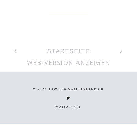
‹
›
STARTSEITE
WEB-VERSION ANZEIGEN
©
2026
LAWBLOGSWITZERLAND.CH
MAIRA GALL