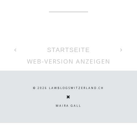
‹
›
STARTSEITE
WEB-VERSION ANZEIGEN
©
2026
LAWBLOGSWITZERLAND.CH
MAIRA GALL