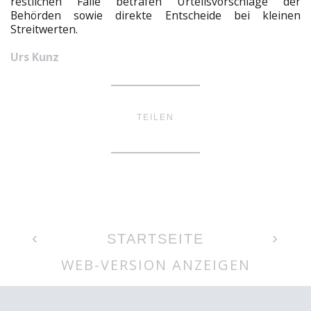
restlichen Fälle betrafen Urteilsvorschläge der
Behörden sowie direkte Entscheide bei kleinen
Streitwerten.
Urs Kunz
TEILEN
‹
›
STARTSEITE
WEB-VERSION ANZEIGEN