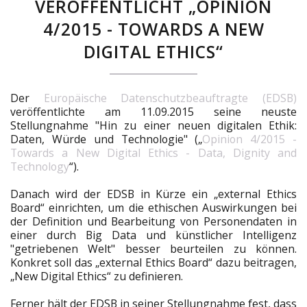
VERÖFFENTLICHT „OPINION
4/2015 - TOWARDS A NEW
DIGITAL ETHICS“
Der
Europäische Datenschutzbeauftragte (EDSB)
veröffentlichte am 11.09.2015 seine neuste
Stellungnahme "Hin zu einer neuen digitalen Ethik:
Daten, Würde und Technologie" („
Opinion 4/2015 -
Towards a New Digital Ethics - Data, Dignity and
Technology
“).
Danach wird der EDSB in Kürze ein „external Ethics
Board“ einrichten, um die ethischen Auswirkungen bei
der Definition und Bearbeitung von Personendaten in
einer durch Big Data und künstlicher Intelligenz
"getriebenen Welt" besser beurteilen zu können.
Konkret soll das „external Ethics Board“ dazu beitragen,
„New Digital Ethics“ zu definieren.
Ferner hält der EDSB in seiner Stellungnahme fest, dass